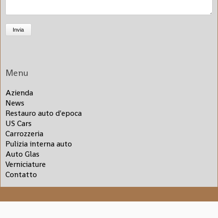
Invia
Menu
Salta
Azienda
la
News
navigazione
Restauro auto d'epoca
US Cars
Carrozzeria
Pulizia interna auto
Auto Glas
Verniciature
Contatto